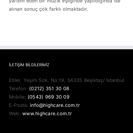
yardım eden bir müzik eşliğinde yapıldığında ise
alınan sonuç çok farklı olmaktadır.
İLETIŞIM BILGILERIMIZ
Etiler, Yeşim Sok. No:19, 34335 Beşiktaş/ İstanbul
Telefon:
(0212) 351 30 08
Mobile:
(0543) 969 30 09
E-Posta:
info@highcare.com.tr
Web:
www.highcare.com.tr