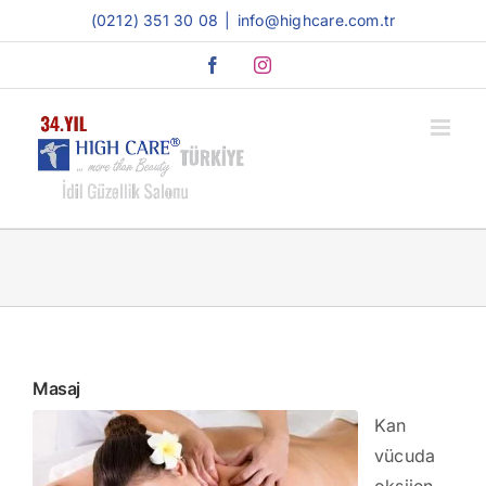
Skip
(0212) 351 30 08
|
info@highcare.com.tr
to
Facebook
Instagram
content
Masaj
Kan
vücuda