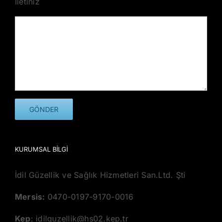
İletiniz
KURUMSAL BILGI
İdil Güzellik ve Sağlık Hizmetleri San.Ltd. Şti
Mersis:
0470-0197-9170-0016
Kep
: idilguzellik@hs02.kep.tr