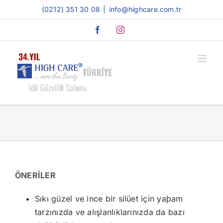
Skip
(0212) 351 30 08
|
info@highcare.com.tr
to
Facebook
Instagram
content
ÖNERİLER
Sıkı güzel ve ince bir silüet için yaþam
tarzınızda ve alışlanlıklarınızda da bazı