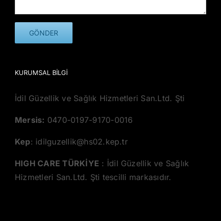
KURUMSAL BILGI
İdil Güzellik ve Sağlık Hizmetleri San.Ltd. Şti
Mersis:
0470-0197-9170-0016
Kep
: idilguzellik@hs02.kep.tr
HIGH CARE TÜRKİYE
: İdil Güzellik ve Sağlık
Hizmetleri San.Ltd. Şti tescilli markasıdır.