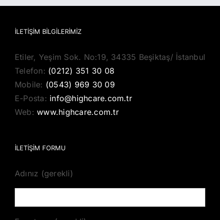
İLETIŞIM BILGILERIMIZ
Etiler, Yeşim Sok. No:19, 34335 Beşiktaş/ İstanbul
Telefon:
(0212) 351 30 08
Mobile:
(0543) 969 30 09
E-Posta:
info@highcare.com.tr
Web:
www.highcare.com.tr
İLETİŞİM FORMU
Adınız (gerekli)