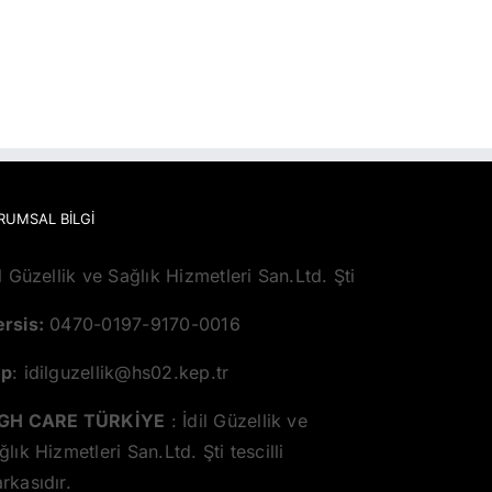
RUMSAL BILGI
il Güzellik ve Sağlık Hizmetleri San.Ltd. Şti
rsis:
0470-0197-9170-0016
ep
: idilguzellik@hs02.kep.tr
GH CARE TÜRKİYE
: İdil Güzellik ve
ğlık Hizmetleri San.Ltd. Şti tescilli
rkasıdır.