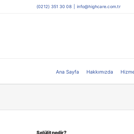
Skip
(0212) 351 30 08
|
info@highcare.com.tr
to
content
Ana Sayfa
Hakkımızda
Hizme
Selülit nedir?