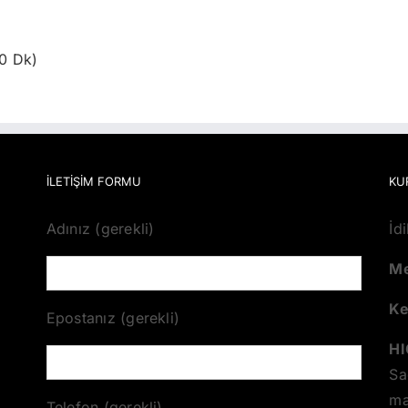
0 Dk)
İLETİŞİM FORMU
KU
Adınız (gerekli)
İd
Me
K
Epostanız (gerekli)
HI
Sa
ma
Telefon (gerekli)