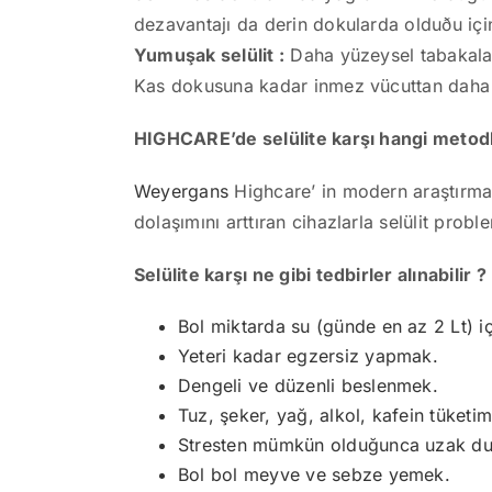
dezavantajı da derin dokularda olduðu içi
Yumuşak selülit :
Daha yüzeysel tabakalara
Kas dokusuna kadar inmez vücuttan daha ç
HIGHCARE’de selülite karşı hangi metodl
Weyergans
Highcare’ in modern araştırma ç
dolaşımını arttıran cihazlarla selülit pro
Selülite karşı ne gibi tedbirler alınabilir ?
Bol miktarda su (günde en az 2 Lt) 
Yeteri kadar egzersiz yapmak.
Dengeli ve düzenli beslenmek.
Tuz, şeker, yağ, alkol, kafein tüketi
Stresten mümkün olduğunca uzak d
Bol bol meyve ve sebze yemek.