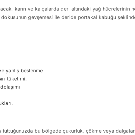
acak, karın ve kalçalarda deri altındaki yağ hücrelerinin 
ğ dokusunun gevşemesi ile deride portakal kabuğu şeklinde
 ve yanlış beslenme.
ırı tüketimi.
 dolaşımı
kları.
da tuttuğunuzda bu bölgede çukurluk, çökme veya dalgalanm