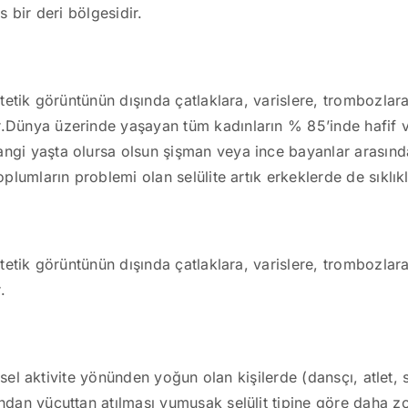
s bir deri bölgesidir.
stetik görüntünün dışında çatlaklara, varislere, trombozl
.Dünya üzerinde yaşayan tüm kadınların % 85’inde hafif ve
gi yaşta olursa olsun şişman veya ince bayanlar arasında 
plumların problemi olan selülite artık erkeklerde de sıklık
stetik görüntünün dışında çatlaklara, varislere, trombozl
.
sel aktivite yönünden yoğun olan kişilerde (dansçı, atlet, s
dan vücuttan atılması yumuşak selülit tipine göre daha zord