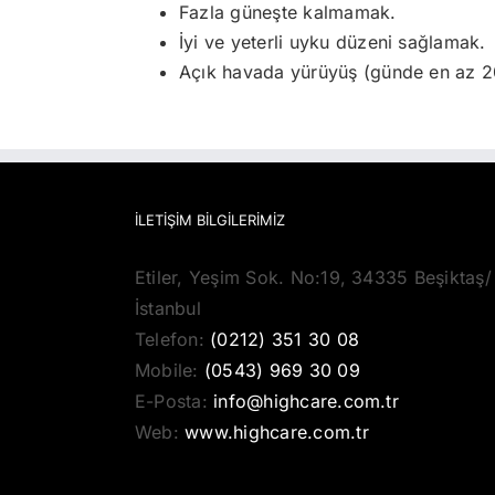
Fazla güneşte kalmamak.
İyi ve yeterli uyku düzeni sağlamak.
Açık havada yürüyüş (günde en az 2
İLETIŞIM BILGILERIMIZ
Etiler, Yeşim Sok. No:19, 34335 Beşiktaş/
İstanbul
Telefon:
(0212) 351 30 08
Mobile:
(0543) 969 30 09
E-Posta:
info@highcare.com.tr
Web:
www.highcare.com.tr