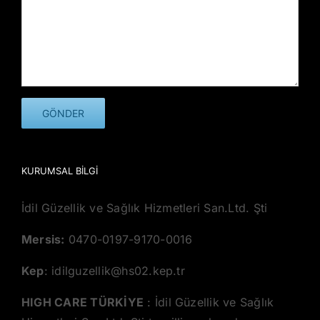
KURUMSAL BILGI
İdil Güzellik ve Sağlık Hizmetleri San.Ltd. Şti
Mersis:
0470-0197-9170-0016
Kep
: idilguzellik@hs02.kep.tr
HIGH CARE TÜRKİYE
: İdil Güzellik ve Sağlık