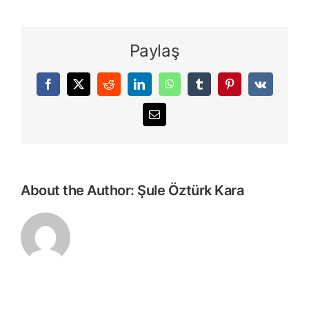
Paylaş
Facebook
X
Reddit
LinkedIn
WhatsApp
Tumblr
Pinterest
Vk
E-
posta
About the Author:
Şule Öztürk Kara