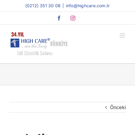
Skip
(0212) 351 30 08
|
info@highcare.com.tr
to
Facebook
Instagram
content
Önceki