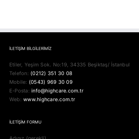
İLETIŞIM BILGILERIMIZ
Etiler, Yeşim Sok. No:19, 34335 Beşiktaş/ İstanbul
Telefon:
(0212) 351 30 08
Mobile:
(0543) 969 30 09
E-Posta:
info@highcare.com.tr
Web:
www.highcare.com.tr
İLETİŞİM FORMU
Adınız (gerekli)