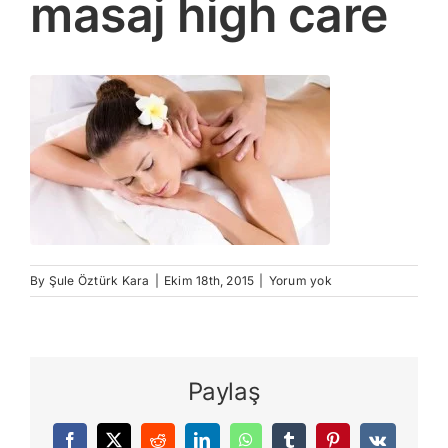
masaj high care
By
Şule Öztürk Kara
|
Ekim 18th, 2015
|
Yorum yok
Paylaş
Facebook
X
Reddit
LinkedIn
WhatsApp
Tumblr
Pinterest
Vk