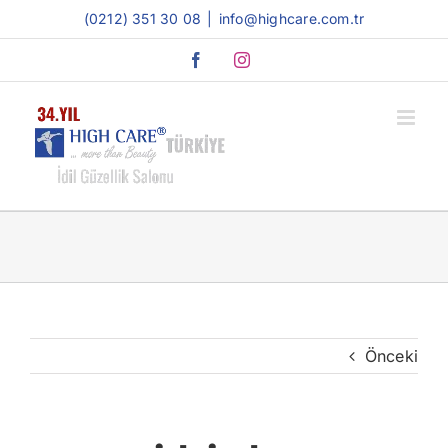
Skip
(0212) 351 30 08
|
info@highcare.com.tr
to
Facebook
Instagram
content
Önceki