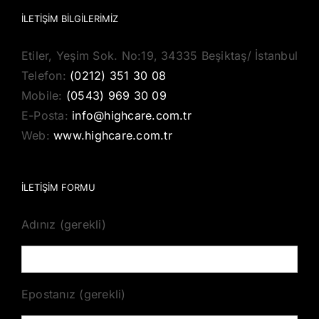
İLETIŞIM BILGILERIMIZ
Etiler, Yeşim Sok. No:19, 34335 Beşiktaş/ İstanbul
Telefon:
(0212) 351 30 08
Mobile:
(0543) 969 30 09
E-Posta:
info@highcare.com.tr
Web:
www.highcare.com.tr
İLETİŞİM FORMU
Adınız (gerekli)
Epostanız (gerekli)