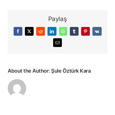
Paylaş
Facebook
X
Reddit
LinkedIn
WhatsApp
Tumblr
Pinterest
Vk
E-
posta
About the Author:
Şule Öztürk Kara