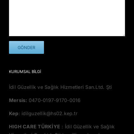
KURUMSAL BILGI
İdil Güzellik ve Sağlık Hizmetleri San.Ltd. Şti
Mersis:
0470-0197-9170-0016
Kep
: idilguzellik@hs02.kep.tr
HIGH CARE TÜRKİYE
: İdil Güzellik ve Sağlık