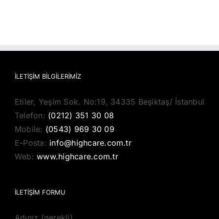
İLETIŞIM BILGILERIMIZ
Etiler, Yeşim Sok. No:19, 34335 Beşiktaş/ İstanbul
Telefon:
(0212) 351 30 08
Mobile:
(0543) 969 30 09
E-Posta:
info@highcare.com.tr
Web:
www.highcare.com.tr
İLETİŞİM FORMU
Adınız (gerekli)