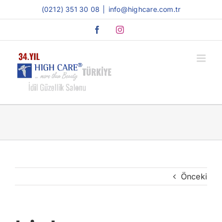
Skip
(0212) 351 30 08
|
info@highcare.com.tr
to
Facebook
Instagram
content
Önceki