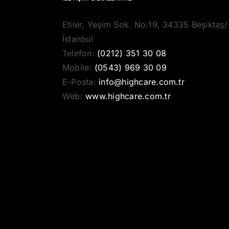
Etiler, Yeşim Sok. No:19, 34335 Beşiktaş/
İstanbul
Telefon:
(0212) 351 30 08
Mobile:
(0543) 969 30 09
E-Posta:
info@highcare.com.tr
Web:
www.highcare.com.tr