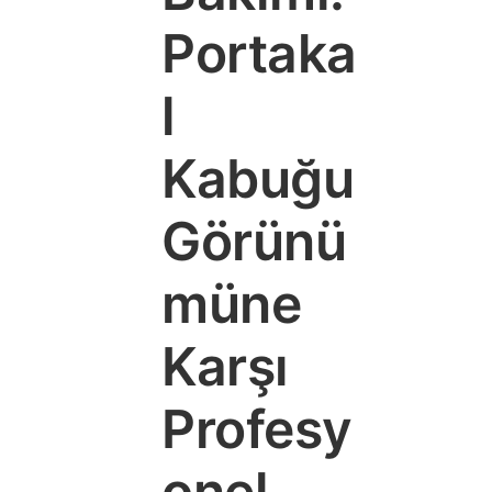
Portaka
l
Kabuğu
Görünü
müne
Karşı
Profesy
onel