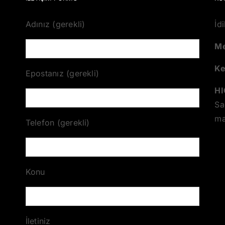
Adınız (gerekli)
İd
Me
K
Epostanız (gerekli)
HI
Sa
ma
Telefon (gerekli)
Konu
İletiniz