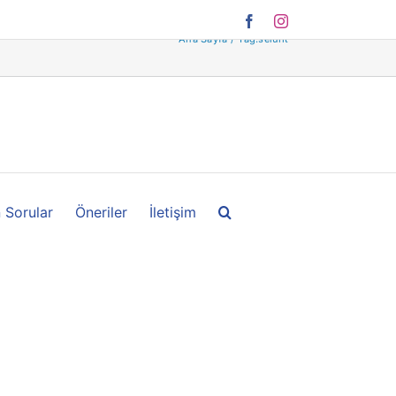
Facebook
Instagram
Ana Sayfa
Tag:
selülit
 Sorular
Öneriler
İletişim