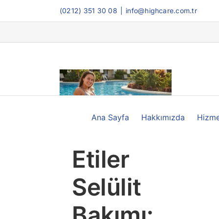
Skip
(0212) 351 30 08
|
info@highcare.com.tr
to
content
Ana Sayfa
Hakkımızda
Hizme
Etiler
Selülit
Bakımı: