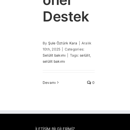
Destek
By
Şule Öztürk Kara
|
Aralık
10th, 2025
|
Categories:
Selülit bakımı
|
Tags:
selülit
,
selülit bakımı
Devamı
0
İLETIŞIM BILGILERIMIZ